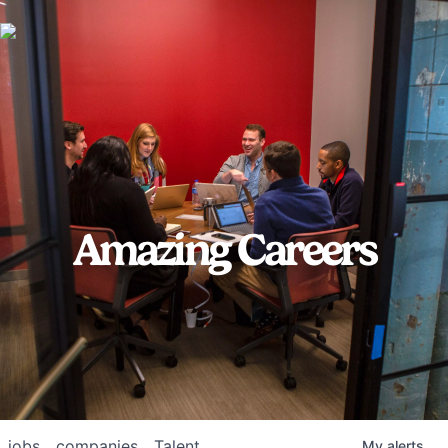
Amazing Careers
jobs
companies
Talent
My
alerts